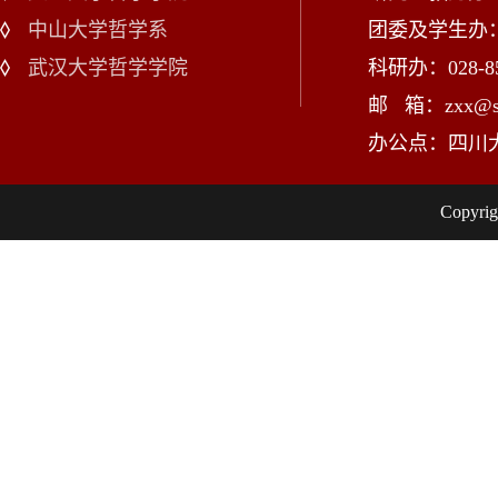
中山大学哲学系
团委及学生办：028
武汉大学哲学学院
科研办：028-85
邮 箱：zxx@scu
办公点：四川
Copy