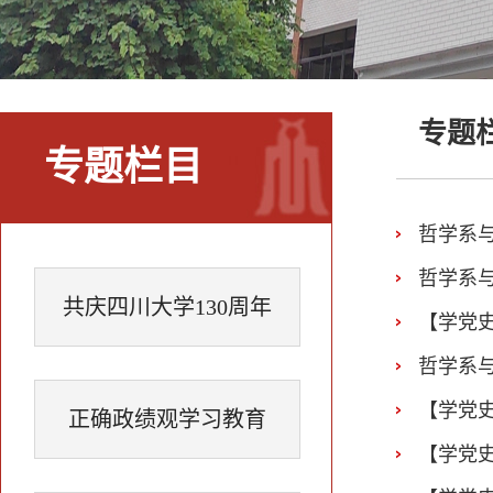
专题
专题栏目
哲学系
哲学系
共庆四川大学130周年
【学党史
哲学系与
【学党
正确政绩观学习教育
【学党