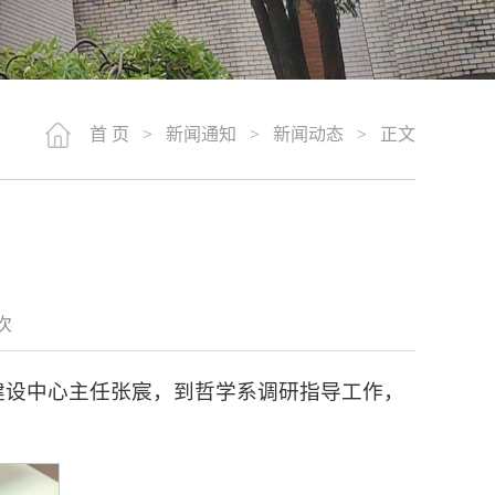
首 页
>
新闻通知
>
新闻动态
> 正文
次
源建设中心主任张宸，到哲学系调研指导工作，