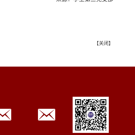
【
关闭
】