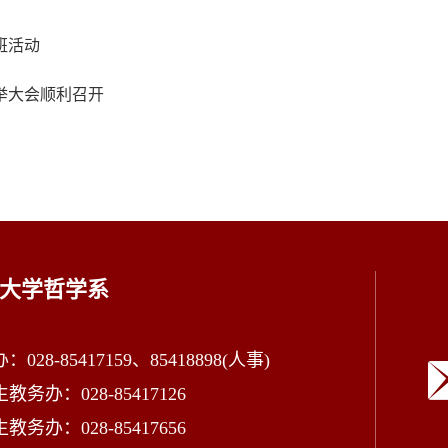
班活动
举大会顺利召开
大学哲学系
028-85417159、85418898(人事)
教务办：028-85417126
教务办：028-85417656