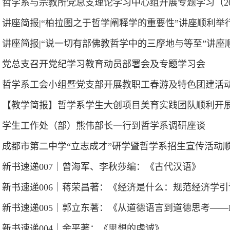
哲学系与宗教所党总支理论学习中心组开展专题学习（20
讲座简报|“柏拉图之于哲学阐释学的重要性”讲座顺利举
讲座简报|“说一切有部佛教哲学中的三摩地与等至”讲座
党总支召开党纪学习教育动员部署会及专题学习会
哲学系工会小组暨党支部开展教职工春游及特色团建活
【教学简报】哲学系学生大创项目美育实践团队顺利开展“
学生工作处（部）熊伟部长一行到哲学系调研座谈
成都市第二中学“立志成才”研学暨哲学系招生宣传活动
新书速递007｜曾海军、李秋莎编：《古代汉语》
新书速递006｜蒋荣昌著：《经济是什么：规范经济学引
新书速递005｜郭立东著：《从道德语言到道德思考——
新书速递004｜余平著：《思想的虔诚》