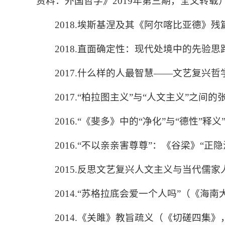
资料：外国哲学》
2019
年第三期，全文转载
2018.
埃斯基涅及其《阿尔喀比亚德》残
2018.
直面确定性：现代处境中的先验思
2017.
什么样的人最智慧
——
文艺复兴哲
2017.“
柏拉图主义
”
与
“
人文主义
”
之间的
2016.“
《斐多》中的
“
净化
”
与
“
德性
”
释义
2016.“
不以亲亲害尊尊
”
：《谷梁》
“
正隐
2015.
反思文艺复兴人文主义与当代儒家
2014.“
苏格拉底会爱一个人吗
”
（《海南
2014.
《关雎》教旨疏义（《切磋四集》