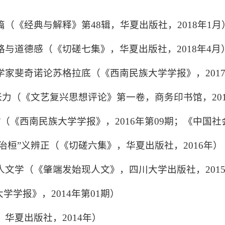
）
篇（《经典与解释》第
48
辑，华夏出版社，
2018
年
1
月
路与道德感（《切磋七集》，华夏出版社，
2018
年
4
月
学家斐奇诺论苏格拉底（《西南民族大学学报》，
201
张力（《文艺复兴思想评论》第一卷，商务印书馆，
20
”
（《西南民族大学学报》，
2016
年第
09
期；《中国社
治桓
”
义辨正（《切磋六集》，华夏出版社，
2016
年）
人文学（《肇端发始现人文》，四川大学出版社，
201
大学学报》，
2014
年第
01
期）
，华夏出版社，
2014
年）