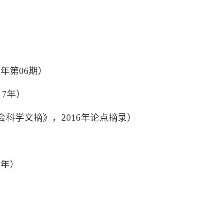
）
）
7
年第
06
期）
17
年）
会科学文摘》，
2016
年论点摘录）
5
年）