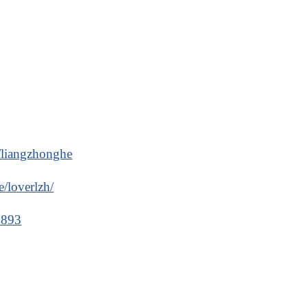
u/liangzhonghe
/loverlzh/
29893