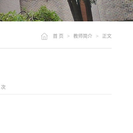
首 页
>
教师简介
> 正文
6
次