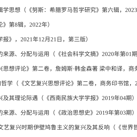
学思想（《努斯：希腊罗马哲学研究》第六辑，2023
论》第
8
辑，
2022
年）
学报》，
2021
年
12
月
21
日，第三版）
的来源、分配与运用（《社会科学文摘》
2020
年第
01
兴思想评论》第二卷，詹姆斯
·
韩金森著
梁中和译，商
的哲学（《文艺复兴思想评论》第二卷，商务印书馆，
兴及其理论际遇（《西南民族大学学报》
2019
年
04
期
的来源、分配与运用（《政治思想史》
2019
年第
03
期
文艺复兴时期伊壁鸠鲁主义的复兴及其反响（《世界