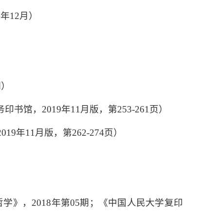
年12月）
期）
务印书馆，
2019
年
11
月版，第
253-261
页）
2019
年
11
月版，第
262-274
页）
）
）
哲学》，
2018
年第
05
期；《中国人民大学复印