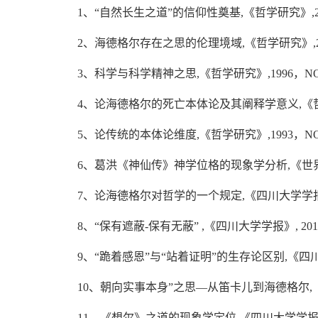
1、“自然长生之道”的信仰性奠基,《哲学研究》,20
2、海德格尔存在之思的伦理境域,《哲学研究》,200
3、科学与科学精神之思,《哲学研究》,1996，NO
4、论海德格尔的死亡本体论及其阐释学意义,《哲学研
5、论传统的本体论维度,《哲学研究》,1993，NO
6、葛洪《神仙传》神学位格的现象学分析,《世界哲学
7、论海德格尔对哲学的一个规定,《四川大学学报》,
8、“保有遮蔽-保有无蔽” ,《四川大学学报》, 201
9、“跪着感恩”与“站着证明”的生存论区别,《四川大
10、朝向实事本身”之思—从笛卡儿到海德格尔,《四
11、《想尔》之道的现象学定位,《四川大学学报》, 