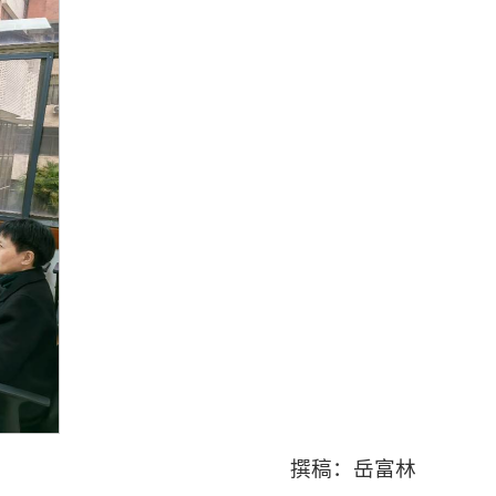
撰稿：岳富林