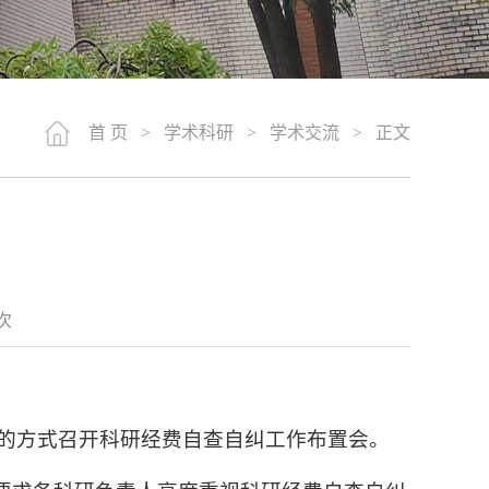
首 页
>
学术科研
>
学术交流
> 正文
次
合的方式召开科研经费自查自纠工作布置会。