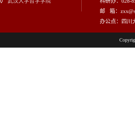
武汉大学哲学学院
科研办：028-85
邮 箱：zxx@scu
办公点：四川
Copy