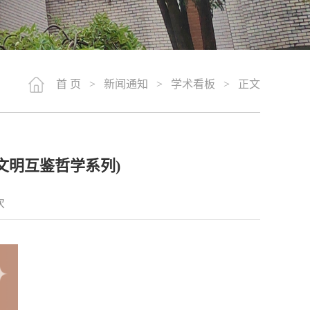
首 页
>
新闻通知
>
学术看板
> 正文
希文明互鉴哲学系列)
次