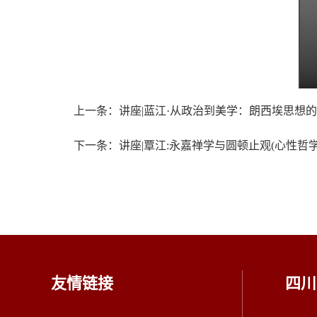
上一条：讲座|蓝江·从政治到美学：朗西埃思想的
下一条：讲座|覃江:永嘉禅学与圆顿止观(心性哲
友情链接
四川