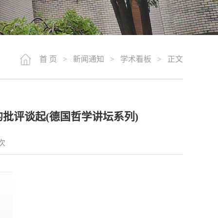
首 页
>
新闻通知
>
学术看板
> 正文
批评谈起(德国哲学讲坛系列)
次