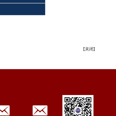
【
关闭
】