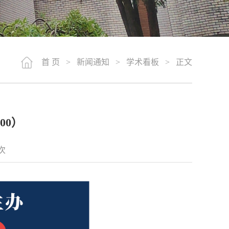
首 页
>
新闻通知
>
学术看板
> 正文
00）
次