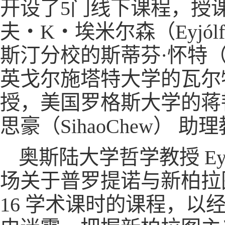
开设了5门线下课程，授
夫・K・埃米尔森（Eyjólfur
斯汀分校的斯蒂芬·怀特（Ste
英戈尔施塔特大学的瓦尔特·施瓦德
授，美国罗格斯大学的蒋韬（
思豪（SihaoChew） 助
奥斯陆大学哲学教授 Eyjól
场关于普罗提诺与新柏拉
16 学术课时的课程，