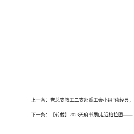
上一条：党总支教工二支部暨工会小组“读经典，
下一条：【转载】2023天府书展|走近柏拉图