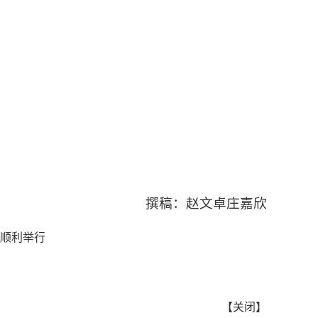
撰稿：赵文卓庄嘉欣
动顺利举行
【
关闭
】