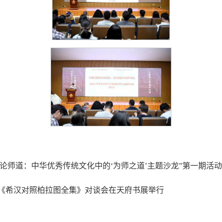
论师道：中华优秀传统文化中的‘为师之道’主题沙龙”第一期活
——《希汉对照柏拉图全集》对谈会在天府书展举行