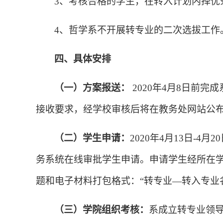
3
、考核合格的学生，在转入计划内择优
4
、哲学系不开展转专业的二次选拔工作
四、具体安排
（一）方案报送：
2020
年
4
月
8
日前完成
接收要求，经学校审核后将在教务处网站公
（二）学生申请：
2020
年
4
月
13
日
-4
月
20
务系统在线审批学生申请。申请学生经所在
题和电子材料打包格式：“转专业—转入专业
（三）学院组织考核：
系成立转专业领