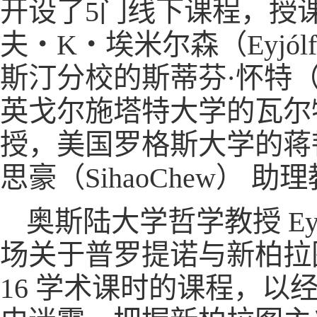
开设了5门线下课程，授
夫・K・埃米尔森（Eyjólfur
斯汀分校的斯蒂芬·怀特（Ste
英戈尔施塔特大学的瓦尔特·施瓦德
授，美国罗格斯大学的蒋韬（
思豪（SihaoChew） 助
奥斯陆大学哲学教授 Eyjól
场关于普罗提诺与新柏拉
16 学术课时的课程，