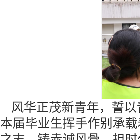
风华正茂新青年，誓以
本届毕业生挥手作别承载
之志，铸赤诚风骨，担时